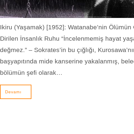
Ikiru (Yaşamak) [1952]: Watanabe’nin Ölümün
Dirilen İnsanlık Ruhu “İncelenmemiş hayat y
değmez.” – Sokrates’in bu çığlığı, Kurosawa’nı
başyapıtında mide kanserine yakalanmış, beled
bölümün şefi olarak…
Devamı