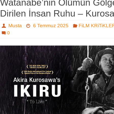
Watanabe’nin Ölümün Gölg
Dirilen İnsan Ruhu – Kuros
Musta
6 Temmuz 2025
FiLM KRiTiKLE
0