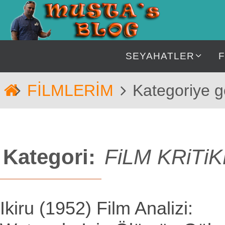
İçeriğe
geç
İçeriğe
SEYAHATLER
geç
Home
FİLMLERİM
Kategoriye g
Kategori:
FiLM KRiTiK
Ikiru (1952) Film Analizi: