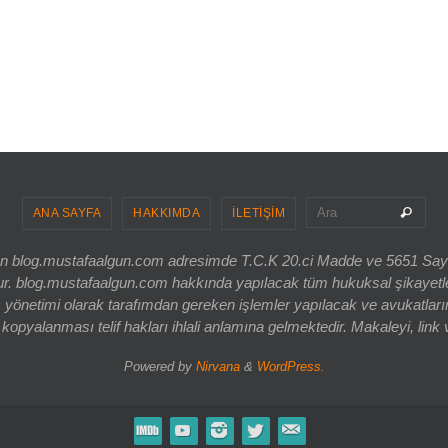
Sea
Ara
ANA SAYFA
HAKKIMDA
İLETİŞİM
ri olan blog.mustafaalgun.com adresimde T.C.K 20.ci Madde ve 5651 Sa
og.mustafaalgun.com hakkında yapılacak tüm hukuksal şikayetler, bur
 yönetimi olarak tarafımdan gereken işlemler yapılacak ve avukatlarım
opyalanması telif hakları ihlali anlamına gelmektedir. Makaleyi, link 
Powered by
Nirvana
&
WordPress.