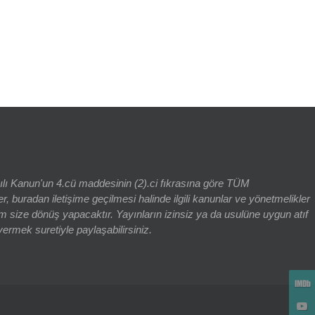
rch for:
yılı Kanun'un 4.cü maddesinin (2).ci fıkrasına göre TÜM
adan iletişime geçilmesi halinde ilgili kanunlar ve yönetmelikler
 size dönüş yapacaktır. Yayınların izinsiz ya da usulüne uygun atıf
vermek suretiyle paylaşabilirsiniz.