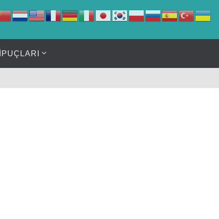
İPUÇLARI