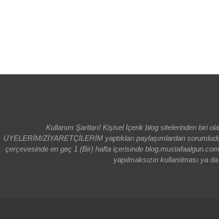
Kullanım Şartları! Kişisel İçerik blog sitelerinden bi
ÜYELERİM/ZİYARETÇİLERİM yaptıkları paylaşımlardan sorumludur. bl
çerçevesinde en geç 1 (Bir) hafta içerisinde blog.mustafaalgun.com
yapılmaksızın kullanılması ya da k