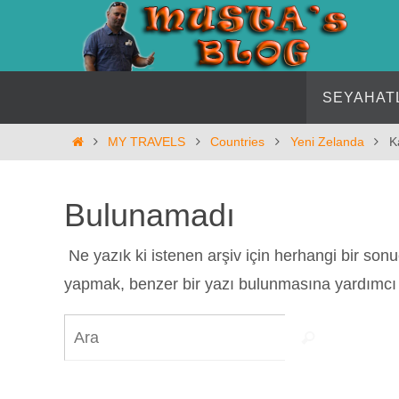
İçeriğe
geç
İçeriğe
SEYAHAT
geç
Home
MY TRAVELS
Countries
Yeni Zelanda
K
Bulunamadı
Ne yazık ki istenen arşiv için herhangi bir so
yapmak, benzer bir yazı bulunmasına yardımcı o
Search
Ara
for: