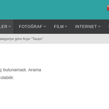
LER
FOTOĞRAF
FİLM
INTERNET
ategoriye göre Arşiv "Taupo"
nuç bulunamadı. Arama
labilir.