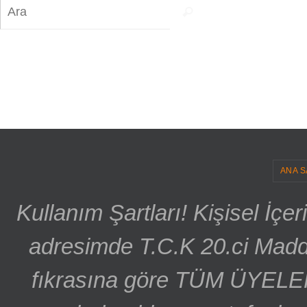
Search
Ara
for:
ANA S
Kullanım Şartları! Kişisel İçe
adresimde T.C.K 20.ci Madd
fıkrasına göre TÜM ÜYELE