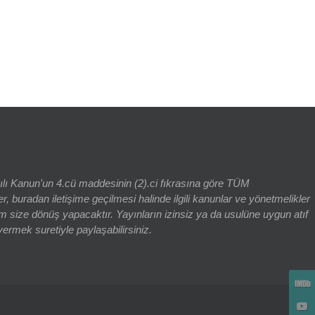
rch for:
yılı Kanun'un 4.cü maddesinin (2).ci fıkrasına göre TÜM
adan iletişime geçilmesi halinde ilgili kanunlar ve yönetmelikler
 size dönüş yapacaktır. Yayınların izinsiz ya da usulüne uygun atıf
vermek suretiyle paylaşabilirsiniz.