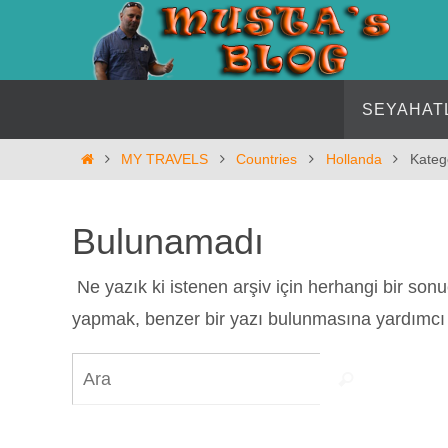
İçeriğe
geç
İçeriğe
SEYAHAT
geç
Home
MY TRAVELS
Countries
Hollanda
Kateg
Bulunamadı
Ne yazık ki istenen arşiv için herhangi bir so
yapmak, benzer bir yazı bulunmasına yardımcı o
Search
Ara
for: