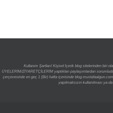
Kullanım Şartları! Kişisel İçerik blog sitelerinden bi
ÜYELERİM/ZİYARETÇİLERİM yaptıkları paylaşımlardan sorumludur. bl
çerçevesinde en geç 1 (Bir) hafta içerisinde blog.mustafaalgun.com
yapılmaksızın kullanılması ya da k