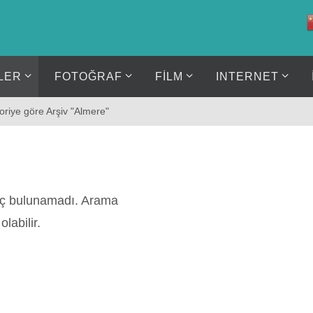
LER
FOTOĞRAF
FİLM
INTERNET
oriye göre Arşiv "Almere"
nuç bulunamadı. Arama
labilir.