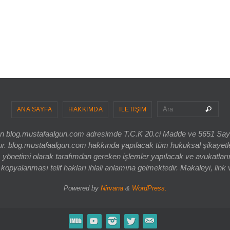
Sea
Ara
ANA SAYFA
HAKKIMDA
İLETİŞİM
ri olan blog.mustafaalgun.com adresimde T.C.K 20.ci Madde ve 5651 Sa
og.mustafaalgun.com hakkında yapılacak tüm hukuksal şikayetler, bur
 yönetimi olarak tarafımdan gereken işlemler yapılacak ve avukatlarım
opyalanması telif hakları ihlali anlamına gelmektedir. Makaleyi, link 
Powered by
Nirvana
&
WordPress.