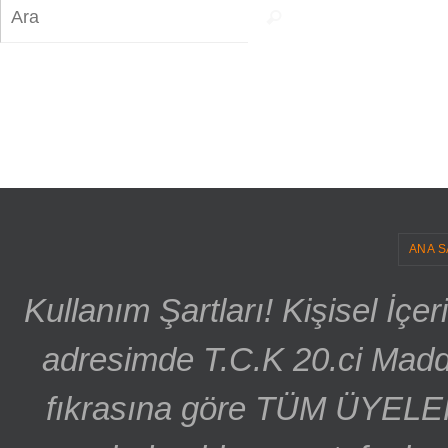
Search
Ara
for:
ANA S
Kullanım Şartları! Kişisel İçe
adresimde T.C.K 20.ci Madd
fıkrasına göre TÜM ÜYELE