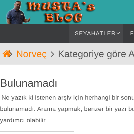
İçeriğe
geç
İçeriğe
SEYAHATLER
geç
Home
Norveç
Kategoriye göre A
Bulunamadı
Ne yazık ki istenen arşiv için herhangi bir son
bulunamadı. Arama yapmak, benzer bir yazı 
yardımcı olabilir.