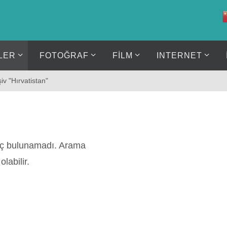
LER
FOTOĞRAF
FİLM
INTERNET
iv "Hırvatistan"
nuç bulunamadı. Arama
labilir.