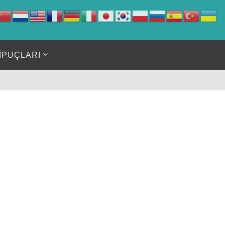
İPUÇLARI