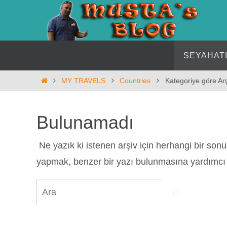
İçeriğe
geç
İçeriğe
SEYAHAT
geç
Home
MY TRAVELS
Countries
Kategoriye göre Arş
Bulunamadı
Ne yazık ki istenen arşiv için herhangi bir so
yapmak, benzer bir yazı bulunmasına yardımcı o
Search
Ara
for: