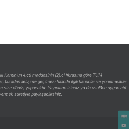
rch for:
yılı Kanun'un 4.cü maddesinin (2).ci fıkrasına göre TÜM
adan iletişime geçilmesi halinde ilgili kanunlar ve yönetmelikler
 size dönüş yapacaktır. Yayınların izinsiz ya da usulüne uygun atıf
vermek suretiyle paylaşabilirsiniz.