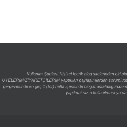
Kullanım Şartları! Kişisel İçerik blog sitelerinden bi
ÜYELERİM/ZİYARETÇİLERİM yaptıkları paylaşımlardan sorumludur. bl
çerçevesinde en geç 1 (Bir) hafta içerisinde blog.mustafaalgun.com
yapılmaksızın kullanılması ya da k