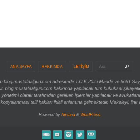
Sea
Ara
ANA SAYFA
HAKKIMDA
İLETİŞİM
ri olan blog.mustafaalgun.com adresimde T.C.K 20.ci Madde ve 5651 Sa
og.mustafaalgun.com hakkında yapılacak tüm hukuksal şikayetler, bur
 yönetimi olarak tarafımdan gereken işlemler yapılacak ve avukatlarım
opyalanması telif hakları ihlali anlamına gelmektedir. Makaleyi, link 
Powered by
Nirvana
&
WordPress.