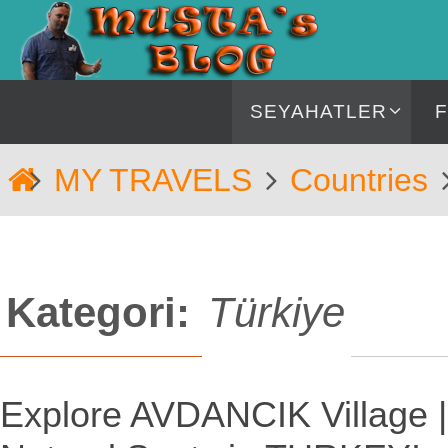
İçeriğe
geç
İçeriğe
SEYAHATLER
geç
Home
MY TRAVELS
Countries
Kategori:
Türkiye
Explore AVDANCIK Village |