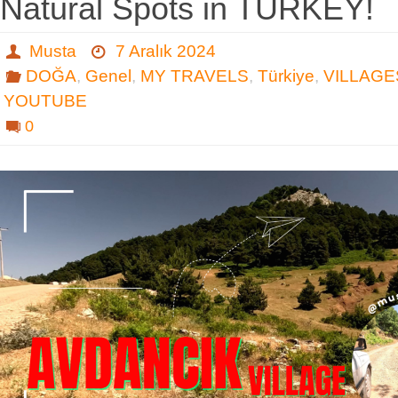
Natural Spots in TURKEY!
Musta
7 Aralık 2024
DOĞA
,
Genel
,
MY TRAVELS
,
Türkiye
,
VILLAGE
YOUTUBE
0