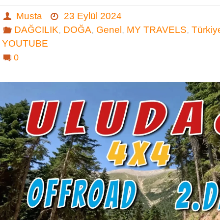
Musta
23 Eylül 2024
DAĞCILIK
,
DOĞA
,
Genel
,
MY TRAVELS
,
Türkiy
YOUTUBE
0