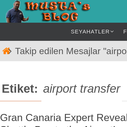
İçeriğe
geç
İçeriğe
SEYAHATLER
geç
Home
Takip edilen Mesajlar "airpor
Etiket:
airport transfer
Gran Canaria Expert Revea