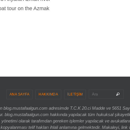
boat tour on the Azmak
Sea
Ara
ANA SAYFA
HAKKIMDA
İLETİŞİM
ri olan blog.mustafaalgun.com adresimde T.C.K 20.ci Madde ve 5651 Sa
og.mustafaalgun.com hakkında yapılacak tüm hukuksal şikayetler, bur
 yönetimi olarak tarafımdan gereken işlemler yapılacak ve avukatlarım
opyalanması telif hakları ihlali anlamına gelmektedir. Makaleyi, link 