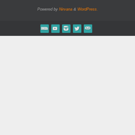
Powered by
Nirvana
&
WordPress.