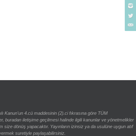
rch for:
yılı Kanun'un 4.cü maddesinin (2).ci fıkrasına göre TÜM
adan iletişime geçilmesi halinde ilgili kanunlar ve yönetmelikler
 size dönüş yapacaktır. Yayınların izinsiz ya da usulüne uygun atıf
vermek suretiyle paylaşabilirsiniz.