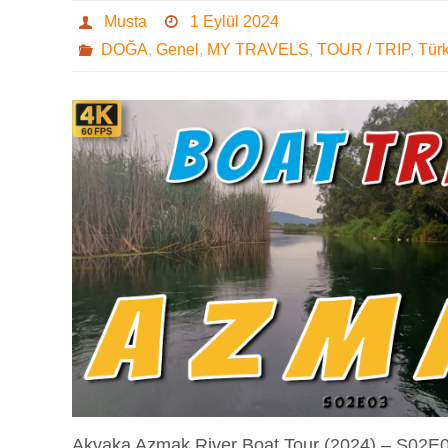
Musta
1 Eylül 2024
DOĞA
,
Genel
,
MY TRAVELS
,
TOUR / TRIP
,
Tür
Akyaka Azmak River Boat Tour (2024) – S02E0