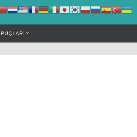
İPUÇLARI