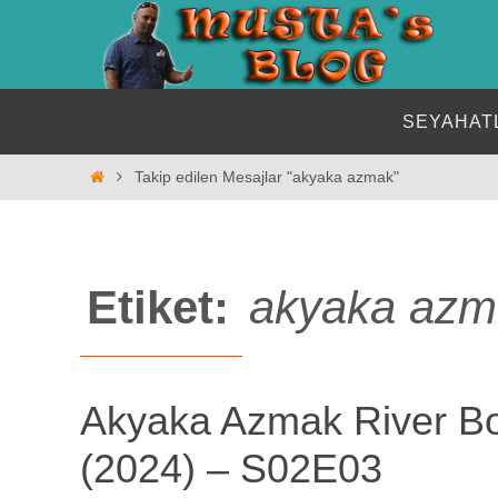
İçeriğe
geç
İçeriğe
SEYAHAT
geç
Home
Takip edilen Mesajlar "akyaka azmak"
Etiket:
akyaka azm
Akyaka Azmak River Bo
(2024) – S02E03