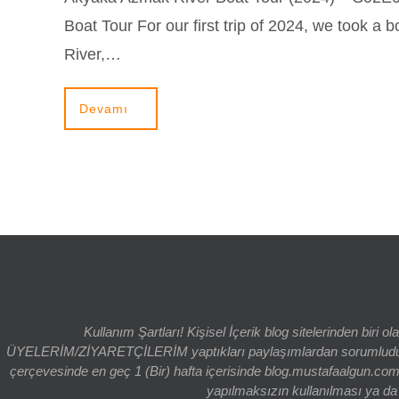
Boat Tour For our first trip of 2024, we took a 
River,…
Devamı
Kullanım Şartları! Kişisel İçerik blog sitelerinden bi
ÜYELERİM/ZİYARETÇİLERİM yaptıkları paylaşımlardan sorumludur. bl
çerçevesinde en geç 1 (Bir) hafta içerisinde blog.mustafaalgun.com
yapılmaksızın kullanılması ya da k