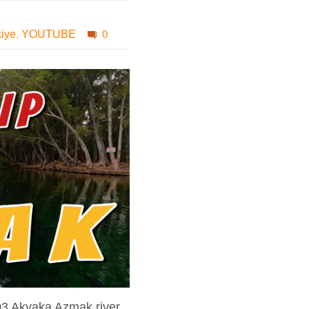
kiye
,
YOUTUBE
0
3 Akyaka Azmak river