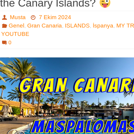
the Canary Islands?
Musta
7 Ekim 2024
Genel
,
Gran Canaria
,
ISLANDS
,
İspanya
,
MY T
YOUTUBE
0