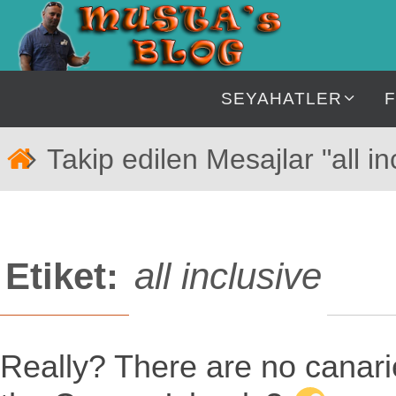
İçeriğe
geç
İçeriğe
SEYAHATLER
geç
Home
Takip edilen Mesajlar "all in
Etiket:
all inclusive
Really? There are no canari