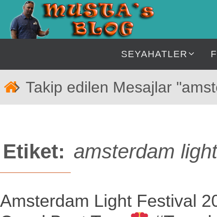
İçeriğe
geç
İçeriğe
SEYAHATLER
geç
Home
Takip edilen Mesajlar "amste
Etiket:
amsterdam light 
Amsterdam Light Festival 