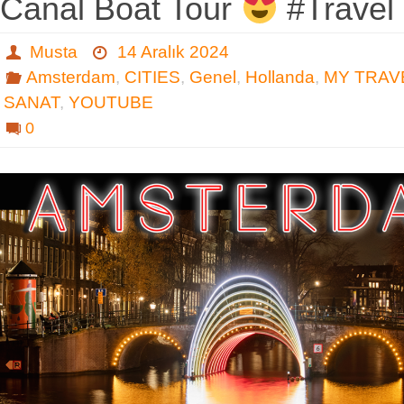
Canal Boat Tour
#Travel
Musta
14 Aralık 2024
Amsterdam
,
CITIES
,
Genel
,
Hollanda
,
MY TRAV
SANAT
,
YOUTUBE
0