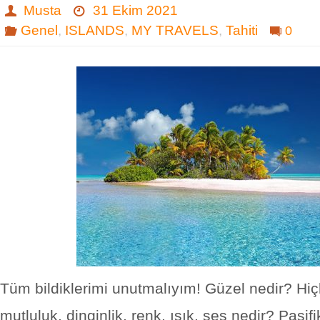
Musta
31 Ekim 2021
Genel
,
ISLANDS
,
MY TRAVELS
,
Tahiti
0
Tüm bildiklerimi unutmalıyım! Güzel nedir? Hiçli
mutluluk, dinginlik, renk, ışık, ses nedir? Pasifi