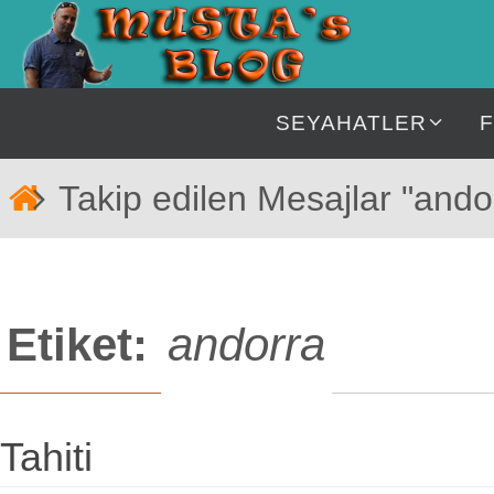
İçeriğe
geç
İçeriğe
SEYAHATLER
geç
Home
Takip edilen Mesajlar "ando
Etiket:
andorra
Tahiti