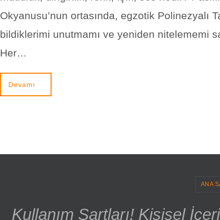
Okyanusu’nun ortasında, egzotik Polinezyalı Ta
bildiklerimi unutmamı ve yeniden nitelememi sa
Her…
Devamı
ANA S
Kullanım Şartları! Kişisel İçe