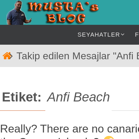
İçeriğe
geç
İçeriğe
SEYAHATLER
geç
Home
Takip edilen Mesajlar "Anfi
Etiket:
Anfi Beach
Really? There are no canari