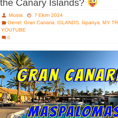
the Canary Islands?
Musta
7 Ekim 2024
Genel
,
Gran Canaria
,
ISLANDS
,
İspanya
,
MY T
YOUTUBE
0