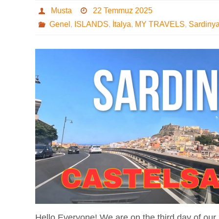
Musta
22 Temmuz 2025
Genel
,
ISLANDS
,
İtalya
,
MY TRAVELS
,
Sardiny
Hello Everyone! We are on the third day of our 