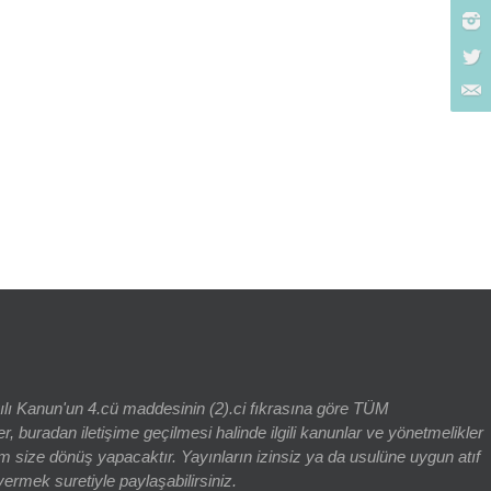
rch for:
yılı Kanun'un 4.cü maddesinin (2).ci fıkrasına göre TÜM
adan iletişime geçilmesi halinde ilgili kanunlar ve yönetmelikler
 size dönüş yapacaktır. Yayınların izinsiz ya da usulüne uygun atıf
vermek suretiyle paylaşabilirsiniz.