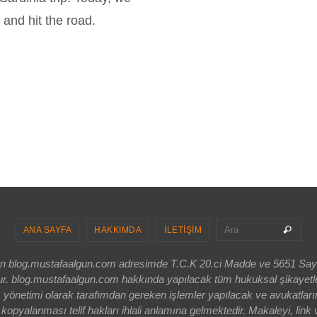
and hit the road.
Sea
Ara
ANA SAYFA
HAKKIMDA
İLETİŞİM
ri olan blog.mustafaalgun.com adresimde T.C.K 20.ci Madde ve 5651 Sa
og.mustafaalgun.com hakkında yapılacak tüm hukuksal şikayetler, bur
 yönetimi olarak tarafımdan gereken işlemler yapılacak ve avukatlarım
opyalanması telif hakları ihlali anlamına gelmektedir. Makaleyi, link 