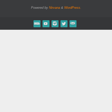
Powered by
Nirvana
&
WordPress.