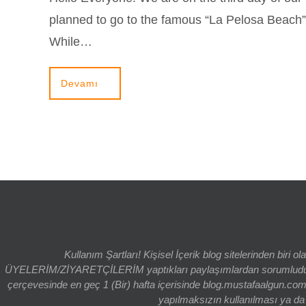
planned to go to the famous “La Pelosa Beach” 
While…
Devamı
Kullanım Şartları! Kişisel İçerik blog sitelerinden bi
ÜYELERİM/ZİYARETÇİLERİM yaptıkları paylaşımlardan sorumludur. bl
çerçevesinde en geç 1 (Bir) hafta içerisinde blog.mustafaalgun.com
yapılmaksızın kullanılması ya da k