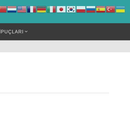
İPUÇLARI