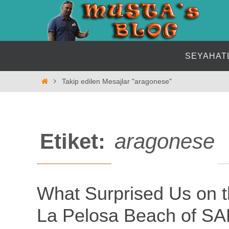
İçeriğe
geç
İçeriğe
SEYAHAT
geç
Home
Takip edilen Mesajlar "aragonese"
Etiket:
aragonese
What Surprised Us on 
La Pelosa Beach of S