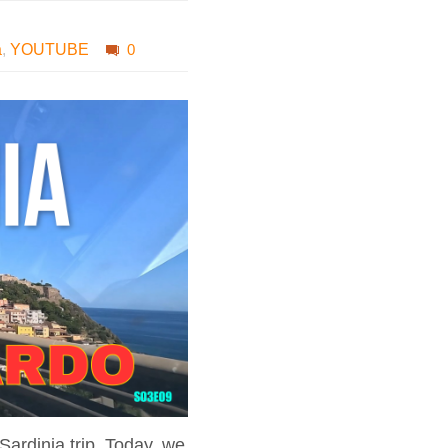
a
,
YOUTUBE
0
Sardinia trip. Today, we