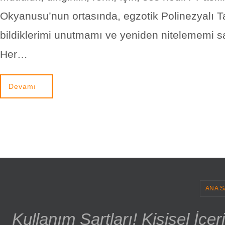
Okyanusu’nun ortasında, egzotik Polinezyalı Ta
bildiklerimi unutmamı ve yeniden nitelememi sa
Her…
Devamı
ANA S
Kullanım Şartları! Kişisel İçe