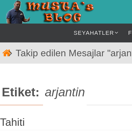
İçeriğe
geç
İçeriğe
SEYAHATLER
geç
Home
Takip edilen Mesajlar "arjan
Etiket:
arjantin
Tahiti