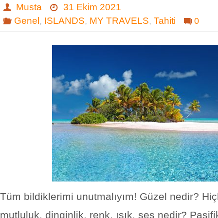
Musta
31 Ekim 2021
Genel
,
ISLANDS
,
MY TRAVELS
,
Tahiti
0
Tüm bildiklerimi unutmalıyım! Güzel nedir? Hiçli
mutluluk, dinginlik, renk, ışık, ses nedir? Pasifi