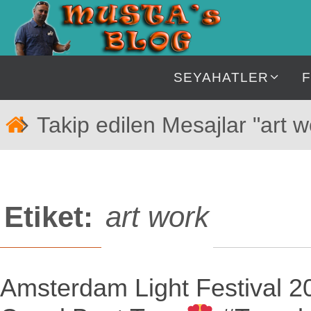
İçeriğe
geç
İçeriğe
SEYAHATLER
geç
Home
Takip edilen Mesajlar "art w
Etiket:
art work
Amsterdam Light Festival 