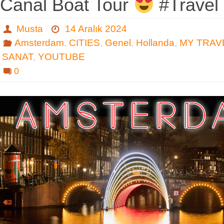
Canal Boat Tour
#Travel
Musta
14 Aralık 2024
Amsterdam
,
CITIES
,
Genel
,
Hollanda
,
MY TRAV
SANAT
,
YOUTUBE
0