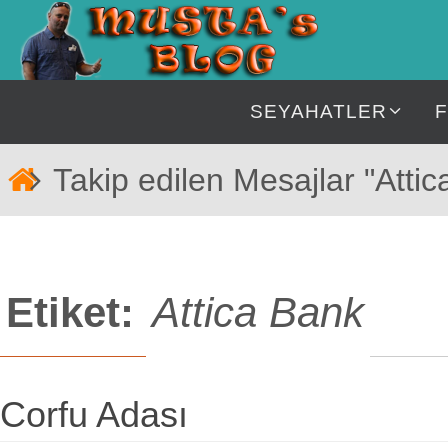
İçeriğe
geç
İçeriğe
SEYAHATLER
geç
Home
Takip edilen Mesajlar "Atti
Etiket:
Attica Bank
Corfu Adası