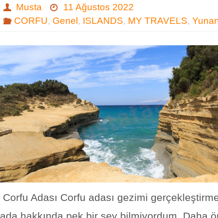
Musta
11 Ağustos 2022
CORFU
,
Genel
,
ISLANDS
,
MY TRAVELS
,
Yunan
Corfu Adası Corfu adası gezimi gerçekleştirm
ada hakkında pek bir şey bilmiyordum. Daha 