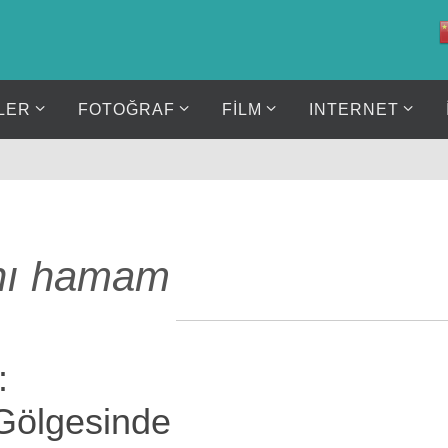
LER
FOTOĞRAF
FİLM
INTERNET
ynı hamam
:
Gölgesinde