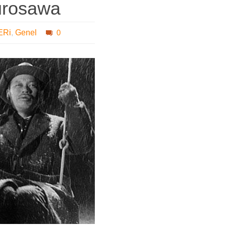
Kurosawa
ERi
,
Genel
0