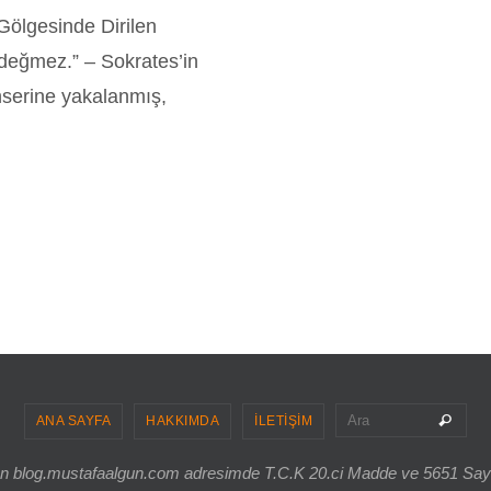
Gölgesinde Dirilen
değmez.” – Sokrates’in
nserine yakalanmış,
Sea
Ara
ANA SAYFA
HAKKIMDA
İLETİŞİM
ri olan blog.mustafaalgun.com adresimde T.C.K 20.ci Madde ve 5651 Sa