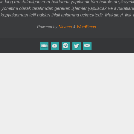
og.mustafaalgun.com hakkında yapılacak tüm hukuksal şikayetler, bur
 yönetimi olarak tarafımdan gereken işlemler yapılacak ve avukatlarım
opyalanması telif hakları ihlali anlamına gelmektedir. Makaleyi, link 
Powered by
Nirvana
&
WordPress.