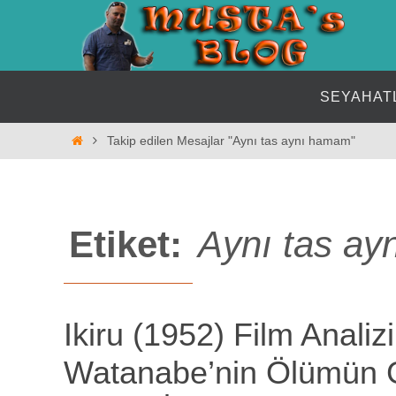
İçeriğe
geç
İçeriğe
SEYAHAT
geç
Home
Takip edilen Mesajlar "Aynı tas aynı hamam"
Etiket:
Aynı tas a
Ikiru (1952) Film Analizi
Watanabe’nin Ölümün 