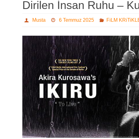
Dirilen İnsan Ruhu – 
Musta
6 Temmuz 2025
FiLM KRiTiKL