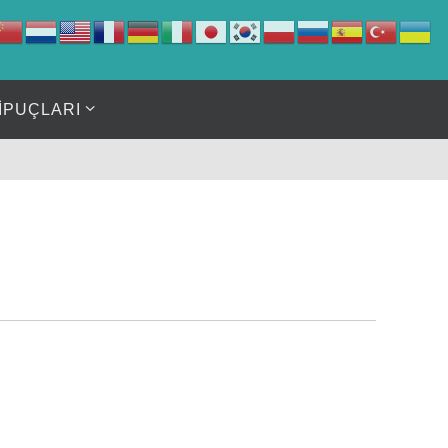
İPUÇLARI