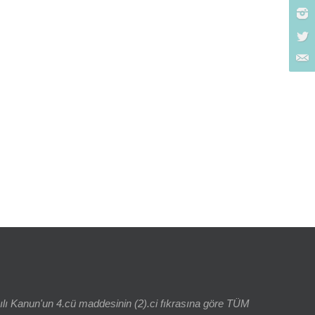
rch for:
yılı Kanun'un 4.cü maddesinin (2).ci fıkrasına göre TÜM