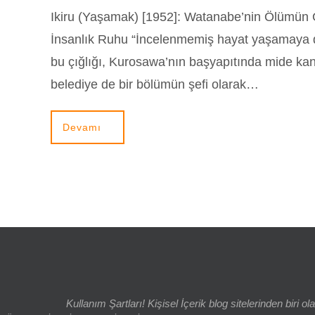
Ikiru (Yaşamak) [1952]: Watanabe’nin Ölümün 
İnsanlık Ruhu “İncelenmemiş hayat yaşamaya 
bu çığlığı, Kurosawa’nın başyapıtında mide ka
belediye de bir bölümün şefi olarak…
Devamı
Kullanım Şartları! Kişisel İçerik blog sitelerinden bi