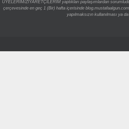
ÜYELERİM/ZİYARETÇİLERİM yaptıkları paylaşımlardan sorumludur. bl
çerçevesinde en geç 1 (Bir) hafta içerisinde blog.mustafaalgun.com
yapılmaksızın kullanılması ya da k