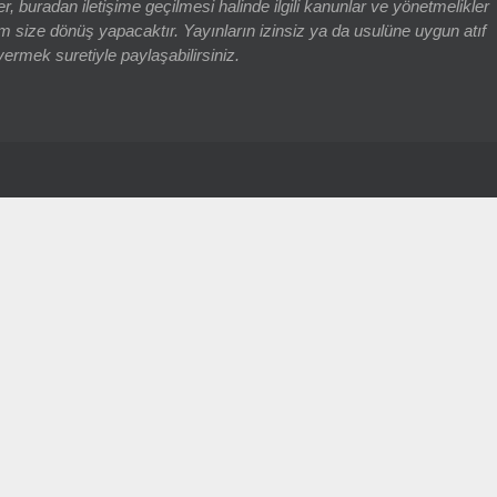
adan iletişime geçilmesi halinde ilgili kanunlar ve yönetmelikler
 size dönüş yapacaktır. Yayınların izinsiz ya da usulüne uygun atıf
vermek suretiyle paylaşabilirsiniz.