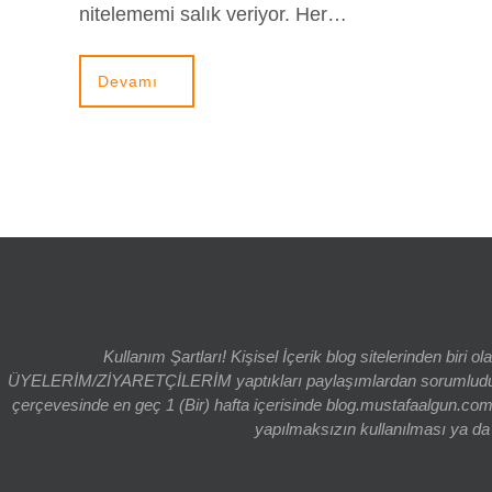
nitelememi salık veriyor. Her…
Devamı
Kullanım Şartları! Kişisel İçerik blog sitelerinden bi
ÜYELERİM/ZİYARETÇİLERİM yaptıkları paylaşımlardan sorumludur. bl
çerçevesinde en geç 1 (Bir) hafta içerisinde blog.mustafaalgun.com
yapılmaksızın kullanılması ya da k