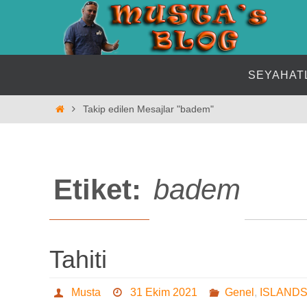
İçeriğe
geç
İçeriğe
SEYAHAT
geç
Home
Takip edilen Mesajlar "badem"
Etiket:
badem
Tahiti
Musta
31 Ekim 2021
Genel
,
ISLAND