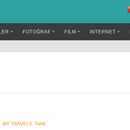
LER
FOTOĞRAF
FİLM
INTERNET
S
,
MY TRAVELS
,
Tahiti