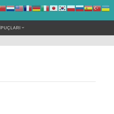
İPUÇLARI