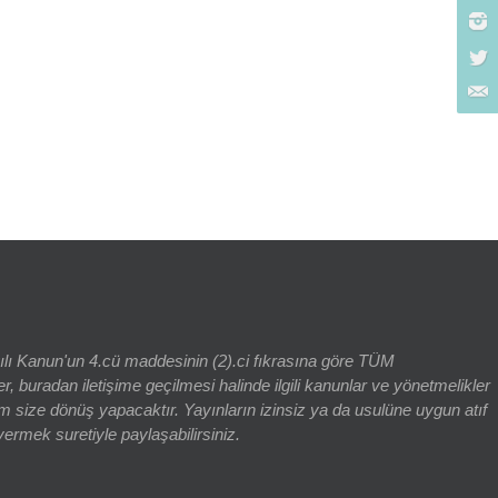
rch for:
yılı Kanun'un 4.cü maddesinin (2).ci fıkrasına göre TÜM
adan iletişime geçilmesi halinde ilgili kanunlar ve yönetmelikler
 size dönüş yapacaktır. Yayınların izinsiz ya da usulüne uygun atıf
vermek suretiyle paylaşabilirsiniz.