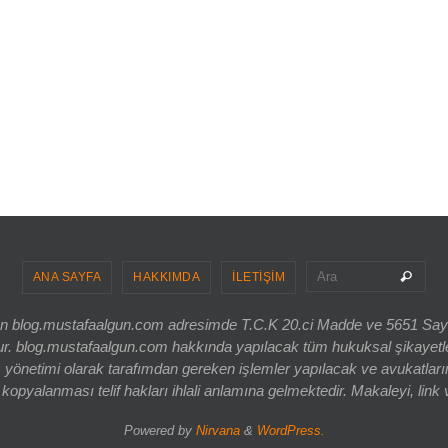
Sea
Ara
ANA SAYFA
HAKKIMDA
İLETİŞİM
ri olan blog.mustafaalgun.com adresimde T.C.K 20.ci Madde ve 5651 Sa
og.mustafaalgun.com hakkında yapılacak tüm hukuksal şikayetler, bur
 yönetimi olarak tarafımdan gereken işlemler yapılacak ve avukatlarım
opyalanması telif hakları ihlali anlamına gelmektedir. Makaleyi, link 
Powered by
Nirvana
&
WordPress.