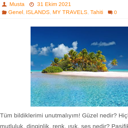
Musta
31 Ekim 2021
Genel
,
ISLANDS
,
MY TRAVELS
,
Tahiti
0
Tüm bildiklerimi unutmalıyım! Güzel nedir? Hiçli
mutluluk, dinginlik, renk, ışık, ses nedir? Pasifi