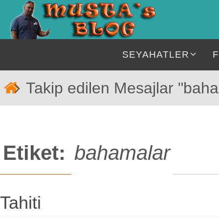
İçeriğe
geç
İçeriğe
SEYAHATLER
geç
Home
Takip edilen Mesajlar "bah
Etiket:
bahamalar
Tahiti