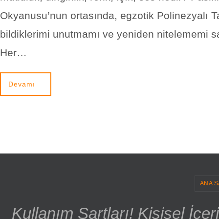
Okyanusu’nun ortasında, egzotik Polinezyalı Ta
bildiklerimi unutmamı ve yeniden nitelememi sa
Her…
Devamı
ANA S
Kullanım Şartları! Kişisel İçe