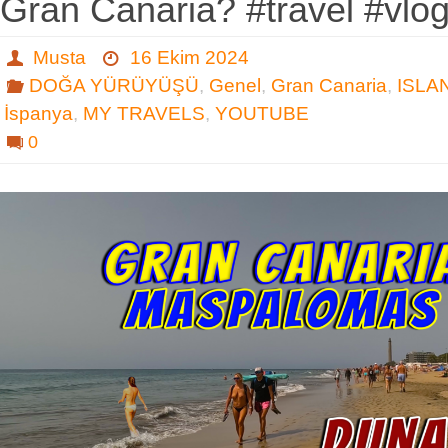
Gran Canaria? #travel #vlo
Musta
16 Ekim 2024
DOĞA YÜRÜYÜŞÜ
,
Genel
,
Gran Canaria
,
ISLA
İspanya
,
MY TRAVELS
,
YOUTUBE
0