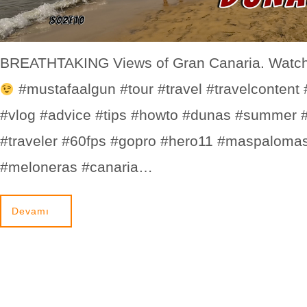
BREATHTAKING Views of Gran Canaria. Watch
#mustafaalgun #tour #travel #travelcontent 
#vlog #advice #tips #howto #dunas #summer 
#traveler #60fps #gopro #hero11 #maspaloma
#meloneras #canaria…
Devamı