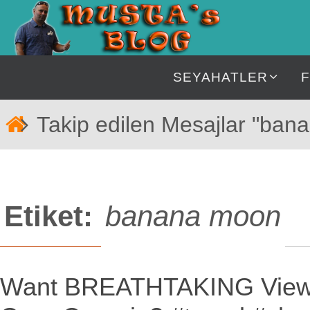
İçeriğe
geç
İçeriğe
SEYAHATLER
geç
Home
Takip edilen Mesajlar "ban
Etiket:
banana moon
Want BREATHTAKING View