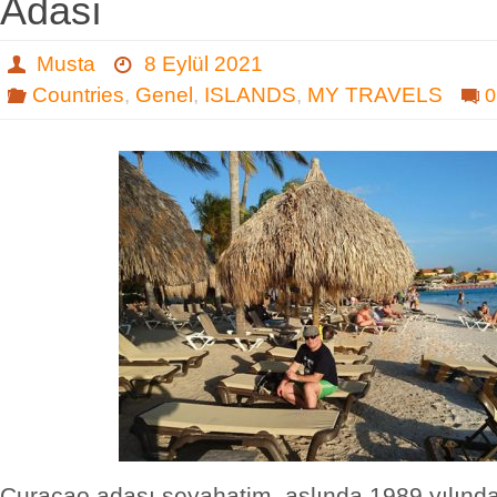
Adası
Musta
8 Eylül 2021
Countries
,
Genel
,
ISLANDS
,
MY TRAVELS
0
Curaçao adası seyahatim, aslında 1989 yılında