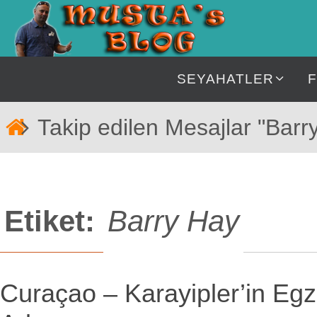
İçeriğe
geç
İçeriğe
SEYAHATLER
geç
Home
Takip edilen Mesajlar "Barr
Etiket:
Barry Hay
Curaçao – Karayipler’in Egz