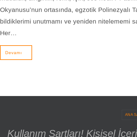
Okyanusu’nun ortasında, egzotik Polinezyalı Ta
bildiklerimi unutmamı ve yeniden nitelememi sa
Her…
Devamı
ANA S
Kullanım Şartları! Kişisel İçe