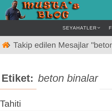
İçeriğe
geç
İçeriğe
SEYAHATLER
geç
Home
Takip edilen Mesajlar "beton
Etiket:
beton binalar
Tahiti