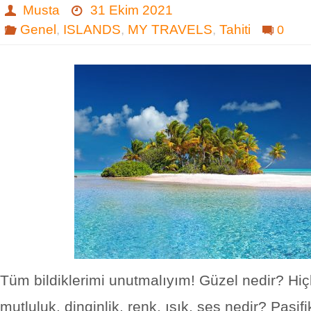
Musta
31 Ekim 2021
Genel
,
ISLANDS
,
MY TRAVELS
,
Tahiti
0
Tüm bildiklerimi unutmalıyım! Güzel nedir? Hiçli
mutluluk, dinginlik, renk, ışık, ses nedir? Pasifi