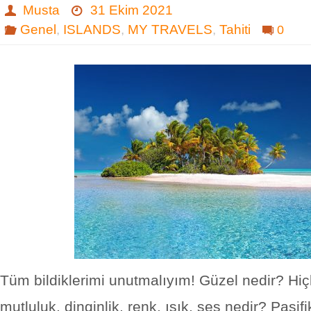
Musta
31 Ekim 2021
Genel
,
ISLANDS
,
MY TRAVELS
,
Tahiti
0
Tüm bildiklerimi unutmalıyım! Güzel nedir? Hiçli
mutluluk, dinginlik, renk, ışık, ses nedir? Pasifi