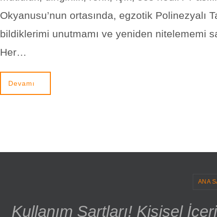
Okyanusu’nun ortasında, egzotik Polinezyalı Ta
bildiklerimi unutmamı ve yeniden nitelememi sa
Her…
Devamı
ANA S
Kullanım Şartları! Kişisel İçe