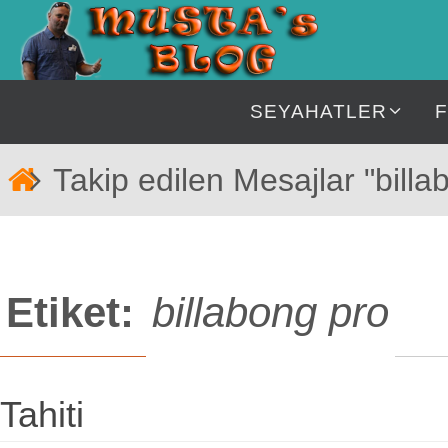
İçeriğe
geç
İçeriğe
SEYAHATLER
geç
Home
Takip edilen Mesajlar "billa
Etiket:
billabong pro
Tahiti