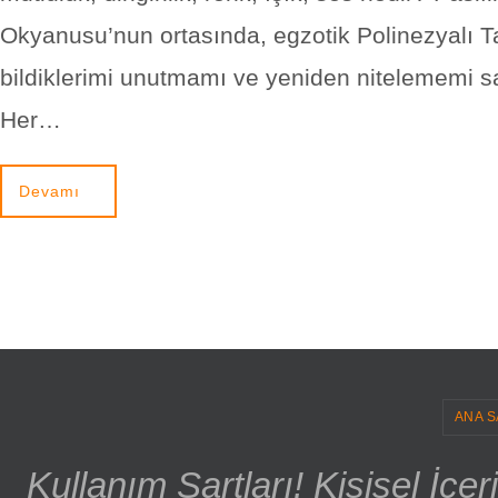
Okyanusu’nun ortasında, egzotik Polinezyalı Ta
bildiklerimi unutmamı ve yeniden nitelememi sa
Her…
Devamı
ANA S
Kullanım Şartları! Kişisel İçe