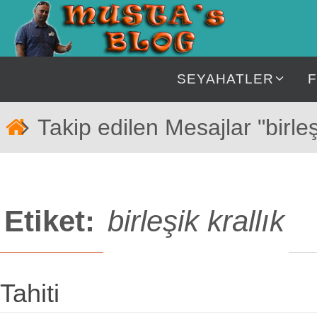
İçeriğe
geç
İçeriğe
SEYAHATLER
geç
Home
Takip edilen Mesajlar "birleşi
Etiket:
birleşik krallık
Tahiti