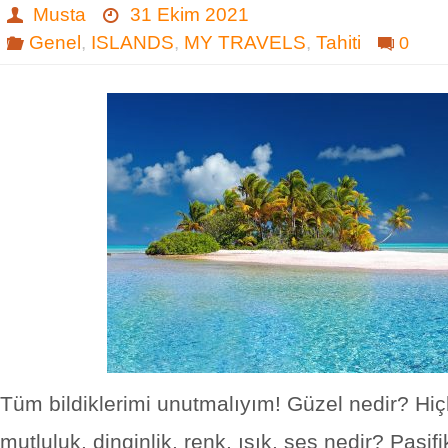
Musta
31 Ekim 2021
Genel
,
ISLANDS
,
MY TRAVELS
,
Tahiti
0
Tüm bildiklerimi unutmalıyım! Güzel nedir? Hiçli
mutluluk, dinginlik, renk, ışık, ses nedir? Pasifi