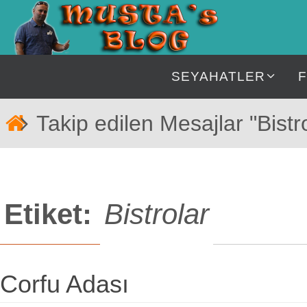
İçeriğe
geç
İçeriğe
SEYAHATLER
geç
Home
Takip edilen Mesajlar "Bistr
Etiket:
Bistrolar
Corfu Adası