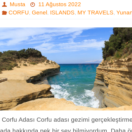
Musta
11 Ağustos 2022
CORFU
,
Genel
,
ISLANDS
,
MY TRAVELS
,
Yunan
Corfu Adası Corfu adası gezimi gerçekleştirm
ada hakkında pek bir şey bilmiyordum. Daha 