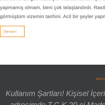
yapmamış olmam, beni çok telaşlandırdı. Rast
görmüştüm vizemin tarihini. Acil bir şeyler 
Devamı
ANA S
Kullanım Şartları! Kişisel İçe
adresimde T.C.K 20.ci Madd