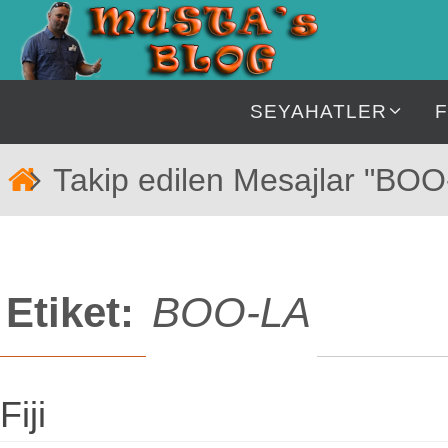
İçeriğe
geç
İçeriğe
SEYAHATLER
geç
Home
Takip edilen Mesajlar "BOO
Etiket:
BOO-LA
Fiji