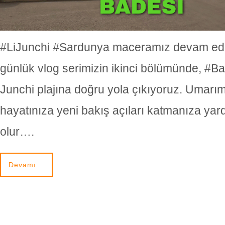
#LiJunchi #Sardunya maceramız devam edi
günlük vlog serimizin ikinci bölümünde, #Ba
Junchi plajına doğru yola çıkıyoruz. Umarı
hayatınıza yeni bakış açıları katmanıza yar
olur….
Devamı