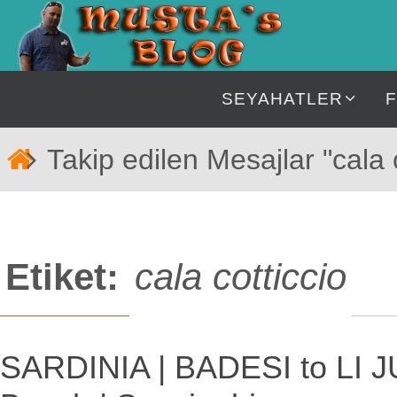
İçeriğe
geç
İçeriğe
SEYAHATLER
geç
Home
Takip edilen Mesajlar "cala c
Etiket:
cala cotticcio
SARDINIA | BADESI to LI 