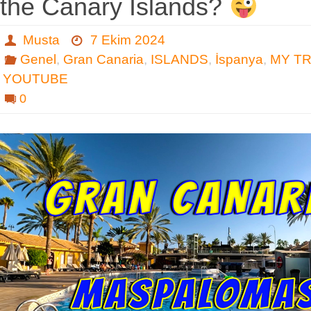
the Canary Islands?
Musta
7 Ekim 2024
Genel
,
Gran Canaria
,
ISLANDS
,
İspanya
,
MY T
YOUTUBE
0