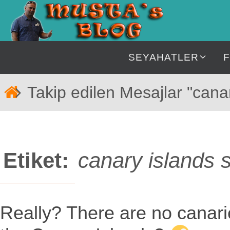
İçeriğe
geç
İçeriğe
SEYAHATLER
geç
Home
Takip edilen Mesajlar "cana
Etiket:
canary islands 
Really? There are no canari