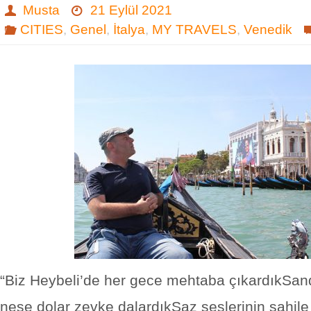
Musta
21 Eylül 2021
CITIES
,
Genel
,
İtalya
,
MY TRAVELS
,
Venedik
“Biz Heybeli’de her gece mehtaba çıkardıkSan
neşe dolar zevke dalardıkSaz seslerinin sahile 