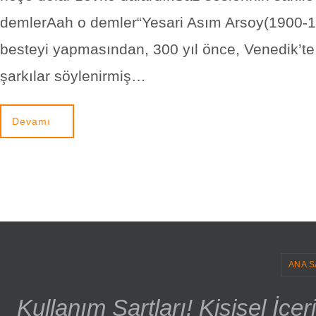
demlerAah o demler“Yesari Asım Arsoy(1900-1
besteyi yapmasından, 300 yıl önce, Venedik’t
şarkılar söylenirmiş…
Devamı
ANA S
Kullanım Şartları! Kişisel İçe