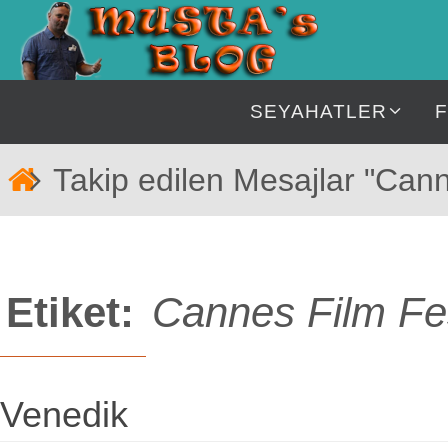
İçeriğe
geç
İçeriğe
SEYAHATLER
geç
Home
Takip edilen Mesajlar "Cann
Etiket:
Cannes Film Fes
Venedik