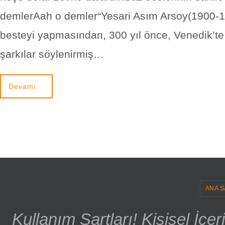
demlerAah o demler“Yesari Asım Arsoy(1900-1
besteyi yapmasından, 300 yıl önce, Venedik’t
şarkılar söylenirmiş…
Devamı
ANA S
Kullanım Şartları! Kişisel İçe