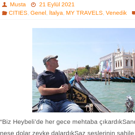
Musta
21 Eylül 2021
CITIES
,
Genel
,
İtalya
,
MY TRAVELS
,
Venedik
“Biz Heybeli’de her gece mehtaba çıkardıkSan
neşe dolar zevke dalardıkSaz seslerinin sahile 