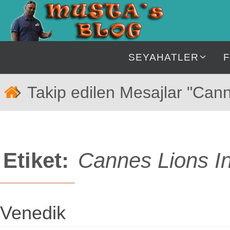
İçeriğe
geç
İçeriğe
SEYAHATLER
geç
Home
Takip edilen Mesajlar "Canne
Etiket:
Cannes Lions Int
Venedik