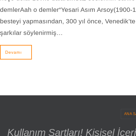
demlerAah o demler“Yesari Asım Arsoy(1900-1
besteyi yapmasından, 300 yıl önce, Venedik’t
şarkılar söylenirmiş…
Devamı
ANA S
Kullanım Şartları! Kişisel İçe