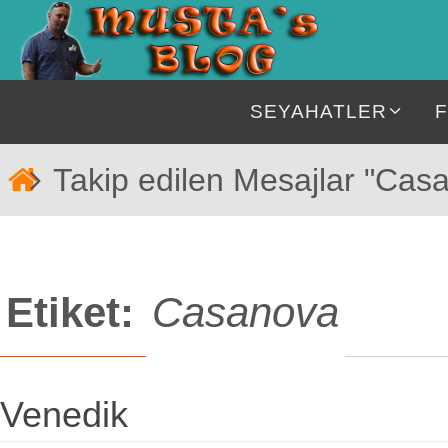
İçeriğe
geç
İçeriğe
SEYAHATLER
geç
Home
Takip edilen Mesajlar "Cas
Etiket:
Casanova
Venedik