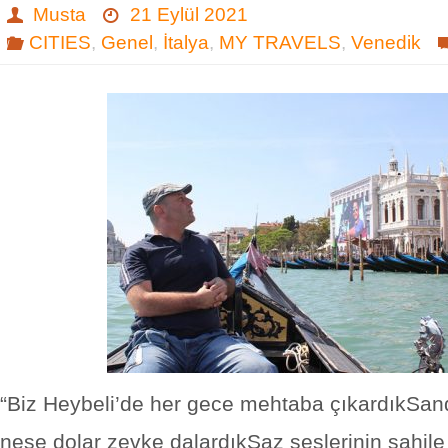
Musta
21 Eylül 2021
CITIES
,
Genel
,
İtalya
,
MY TRAVELS
,
Venedik
“Biz Heybeli’de her gece mehtaba çıkardıkSan
neşe dolar zevke dalardıkSaz seslerinin sahile 