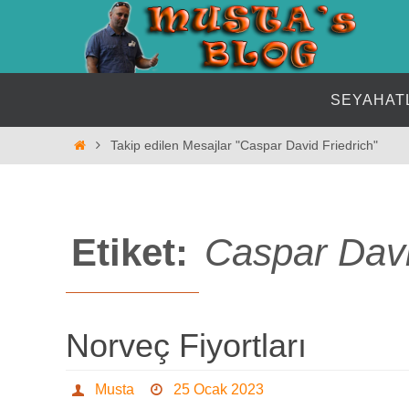
İçeriğe
geç
İçeriğe
SEYAHAT
geç
Home
Takip edilen Mesajlar "Caspar David Friedrich"
Etiket:
Caspar Davi
Norveç Fiyortları
Musta
25 Ocak 2023