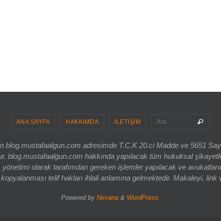
Sea
Ara
ANA SAYFA
HAKKIMDA
İLETİŞİM
ri olan blog.mustafaalgun.com adresimde T.C.K 20.ci Madde ve 5651 Sa
og.mustafaalgun.com hakkında yapılacak tüm hukuksal şikayetler, bur
 yönetimi olarak tarafımdan gereken işlemler yapılacak ve avukatlarım
opyalanması telif hakları ihlali anlamına gelmektedir. Makaleyi, link 
Powered by
Nirvana
&
WordPress.