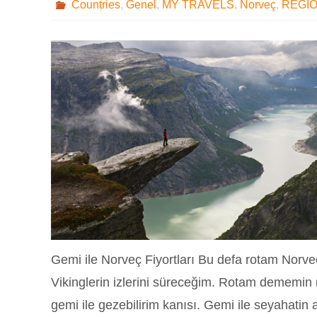
Countries
,
Genel
,
MY TRAVELS
,
Norveç
,
REGI
Gemi ile Norveç Fiyortları Bu defa rotam Norveç
Vikinglerin izlerini süreceğim. Rotam dememin ne
gemi ile gezebilirim kanısı. Gemi ile seyahatin a