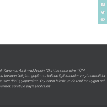
rch for:
yılı Kanun'un 4.cü maddesinin (2).ci fıkrasına göre TÜM
adan iletişime geçilmesi halinde ilgili kanunlar ve yönetmelikler
 size dönüş yapacaktır. Yayınların izinsiz ya da usulüne uygun atıf
vermek suretiyle paylaşabilirsiniz.