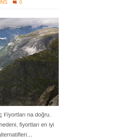
ONS
0
 Fiyortları na doğru.
deni, fiyortları en iyi
lternatifleri…