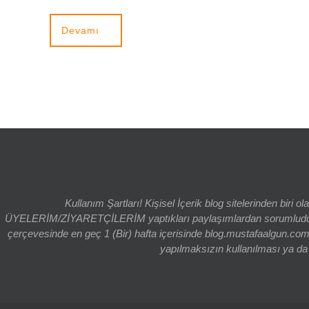
Devamı
Kullanım Şartları! Kişisel İçerik blog sitelerinden bi
ÜYELERİM/ZİYARETÇİLERİM yaptıkları paylaşımlardan sorumludur. bl
çerçevesinde en geç 1 (Bir) hafta içerisinde blog.mustafaalgun.com
yapılmaksızın kullanılması ya da k