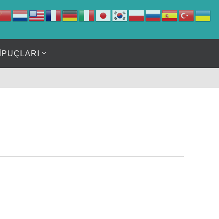
İPUÇLARI