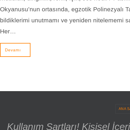
Okyanusu’nun ortasında, egzotik Polinezyalı Ta
bildiklerimi unutmamı ve yeniden nitelememi sa
Her…
Devamı
ANA S
Kullanım Şartları! Kişisel İçe