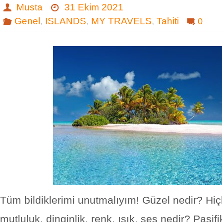
Musta
31 Ekim 2021
Genel
,
ISLANDS
,
MY TRAVELS
,
Tahiti
0
Tüm bildiklerimi unutmalıyım! Güzel nedir? Hiçli
mutluluk, dinginlik, renk, ışık, ses nedir? Pasifi