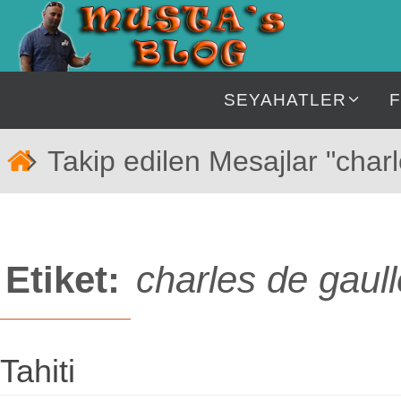
İçeriğe
geç
İçeriğe
SEYAHATLER
geç
Home
Takip edilen Mesajlar "charl
Etiket:
charles de gaull
Tahiti