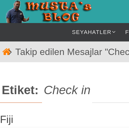
İçeriğe
geç
İçeriğe
SEYAHATLER
geç
Home
Takip edilen Mesajlar "Chec
Etiket:
Check in
Fiji