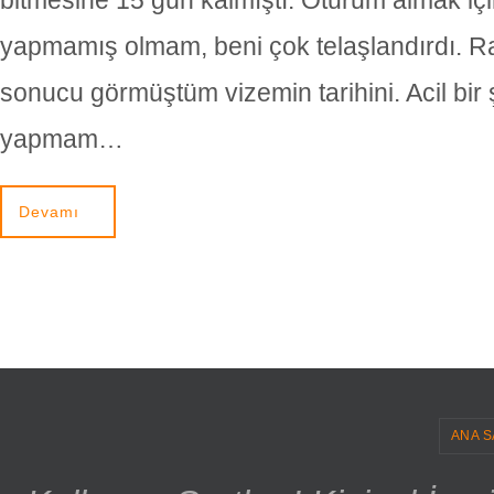
bitmesine 15 gün kalmıştı. Oturum almak iç
yapmamış olmam, beni çok telaşlandırdı. Ra
sonucu görmüştüm vizemin tarihini. Acil bir 
yapmam…
Devamı
ANA S