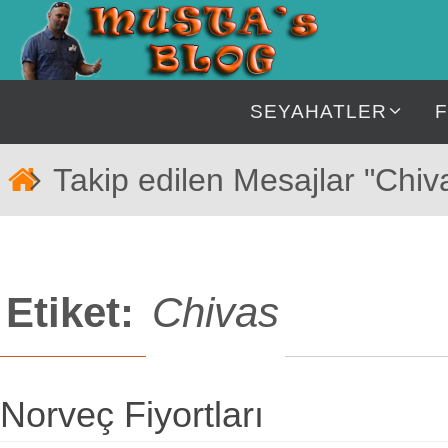
İçeriğe
geç
İçeriğe
SEYAHATLER
geç
Home
Takip edilen Mesajlar "Chiv
Etiket:
Chivas
Norveç Fiyortları