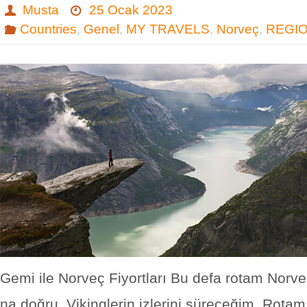
Musta
25 Ocak 2023
Countries
,
Genel
,
MY TRAVELS
,
Norveç
,
REGI
Gemi ile Norveç Fiyortları Bu defa rotam Norveç
na doğru. Vikinglerin izlerini süreceğim. Rot