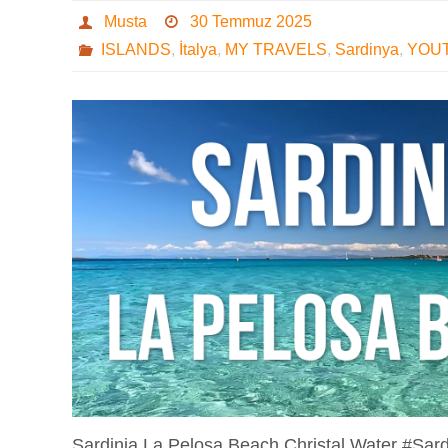
Musta
30 Temmuz 2025
ISLANDS
,
İtalya
,
MY TRAVELS
,
Sardinya
,
YOU
Sardinia La Pelosa Beach Christal Water #Sar