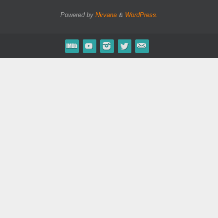
Powered by
Nirvana
&
WordPress.