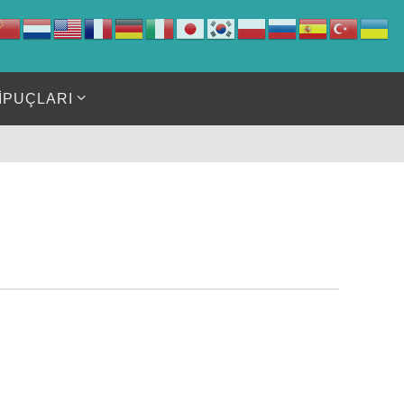
İPUÇLARI