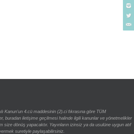
rch for:
yılı Kanun'un 4.cü maddesinin (2).ci fıkrasına göre TÜM
adan iletişime geçilmesi halinde ilgili kanunlar ve yönetmelikler
 size dönüş yapacaktır. Yayınların izinsiz ya da usulüne uygun atıf
vermek suretiyle paylaşabilirsiniz.