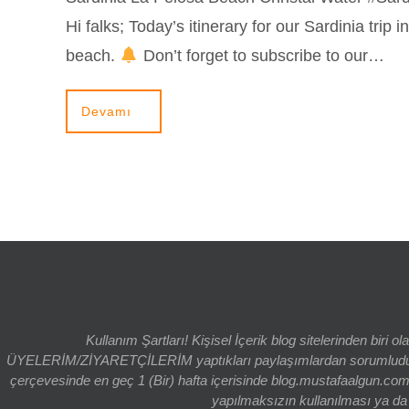
Hi falks; Today’s itinerary for our Sardinia trip
beach.
Don’t forget to subscribe to our…
Devamı
Kullanım Şartları! Kişisel İçerik blog sitelerinden bi
ÜYELERİM/ZİYARETÇİLERİM yaptıkları paylaşımlardan sorumludur. bl
çerçevesinde en geç 1 (Bir) hafta içerisinde blog.mustafaalgun.com
yapılmaksızın kullanılması ya da k