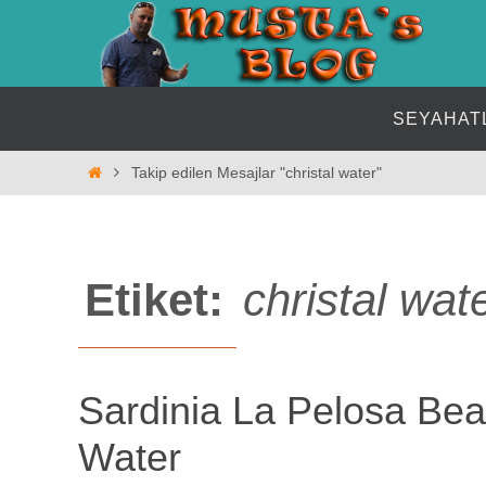
İçeriğe
geç
İçeriğe
SEYAHAT
geç
Home
Takip edilen Mesajlar "christal water"
Etiket:
christal wat
Sardinia La Pelosa Bea
Water