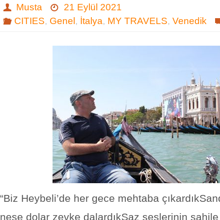
Musta
21 Eylül 2021
CITIES
,
Genel
,
İtalya
,
MY TRAVELS
,
Venedik
“Biz Heybeli’de her gece mehtaba çıkardıkSan
neşe dolar zevke dalardıkSaz seslerinin sahile 