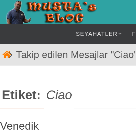
İçeriğe
geç
İçeriğe
SEYAHATLER
geç
Home
Takip edilen Mesajlar "Ciao
Etiket:
Ciao
Venedik