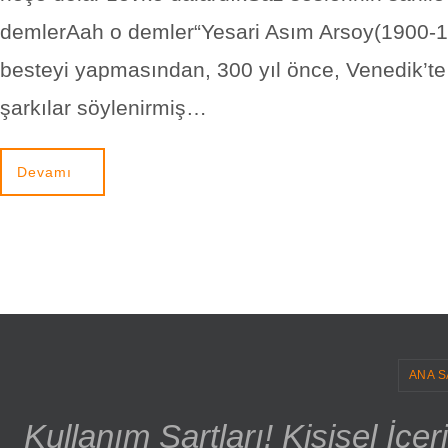
demlerAah o demler“Yesari Asım Arsoy(1900-1
besteyi yapmasından, 300 yıl önce, Venedik’t
şarkılar söylenirmiş…
Devamı
ANA S
Kullanım Şartları! Kişisel İçe