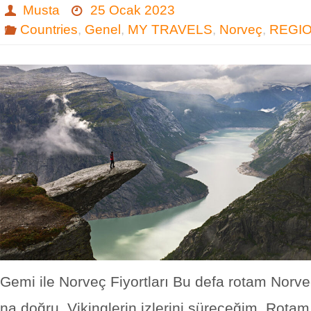
Musta
25 Ocak 2023
Countries
,
Genel
,
MY TRAVELS
,
Norveç
,
REGI
Gemi ile Norveç Fiyortları Bu defa rotam Norveç
na doğru. Vikinglerin izlerini süreceğim. Rot