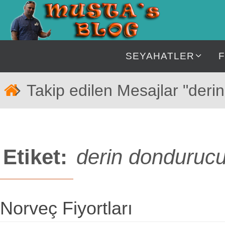
İçeriğe
geç
İçeriğe
SEYAHATLER
geç
Home
Takip edilen Mesajlar "deri
Etiket:
derin donduruc
Norveç Fiyortları