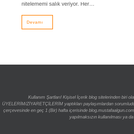
nitelememi salık veriyor. Her…
Devamı
Kullanım Şartları! Kişisel İçerik blog sitelerinden bi
ÜYELERİM/ZİYARETÇİLERİM yaptıkları paylaşımlardan sorumludur. bl
çerçevesinde en geç 1 (Bir) hafta içerisinde blog.mustafaalgun.com
yapılmaksızın kullanılması ya da k