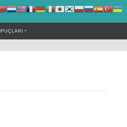
İPUÇLARI