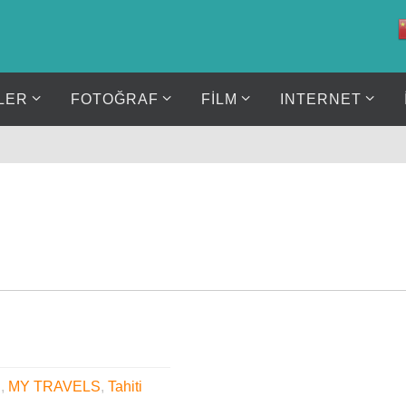
LER
FOTOĞRAF
FİLM
INTERNET
S
,
MY TRAVELS
,
Tahiti