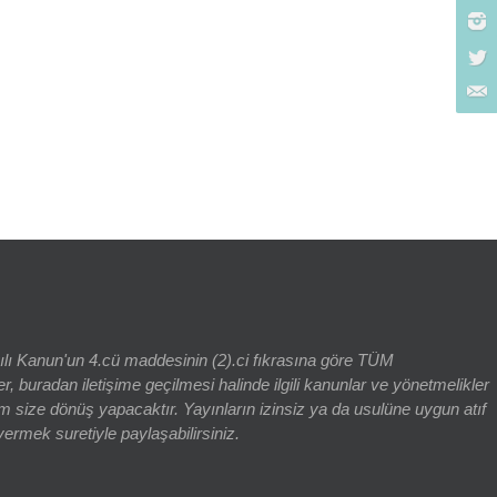
rch for:
yılı Kanun'un 4.cü maddesinin (2).ci fıkrasına göre TÜM
adan iletişime geçilmesi halinde ilgili kanunlar ve yönetmelikler
 size dönüş yapacaktır. Yayınların izinsiz ya da usulüne uygun atıf
vermek suretiyle paylaşabilirsiniz.