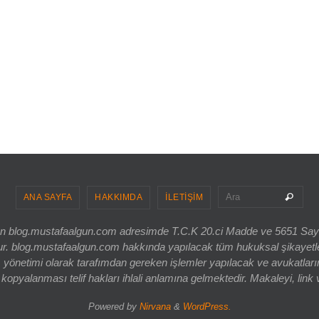
Sea
Ara
ANA SAYFA
HAKKIMDA
İLETİŞİM
ri olan blog.mustafaalgun.com adresimde T.C.K 20.ci Madde ve 5651 Sa
og.mustafaalgun.com hakkında yapılacak tüm hukuksal şikayetler, bur
 yönetimi olarak tarafımdan gereken işlemler yapılacak ve avukatlarım
opyalanması telif hakları ihlali anlamına gelmektedir. Makaleyi, link 
Powered by
Nirvana
&
WordPress.