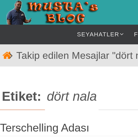
İçeriğe
geç
İçeriğe
SEYAHATLER
geç
Home
Takip edilen Mesajlar "dört 
Etiket:
dört nala
Terschelling Adası