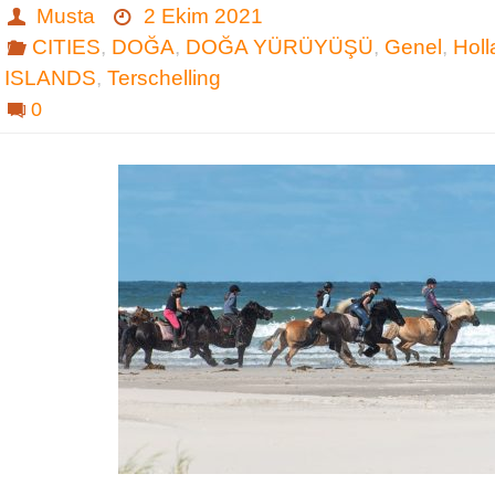
Musta
2 Ekim 2021
CITIES
,
DOĞA
,
DOĞA YÜRÜYÜŞÜ
,
Genel
,
Hol
ISLANDS
,
Terschelling
0