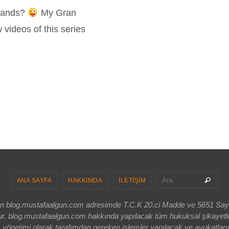
slands?
My Gran
w videos of this series
Sea
Ara
ANA SAYFA
HAKKIMDA
İLETİŞİM
ri olan blog.mustafaalgun.com adresimde T.C.K 20.ci Madde ve 5651 Sa
og.mustafaalgun.com hakkında yapılacak tüm hukuksal şikayetler, bur
 yönetimi olarak tarafımdan gereken işlemler yapılacak ve avukatlarım