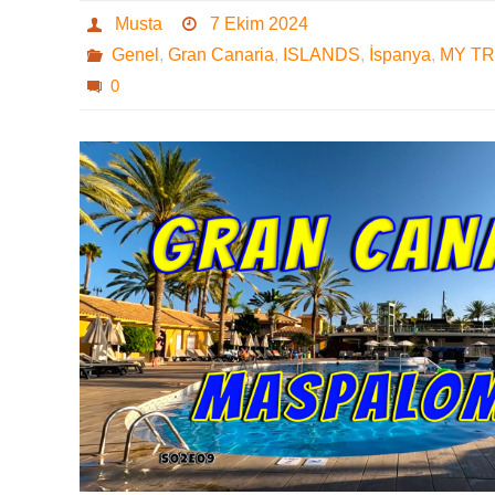
Musta
7 Ekim 2024
Genel
,
Gran Canaria
,
ISLANDS
,
İspanya
,
MY T
0