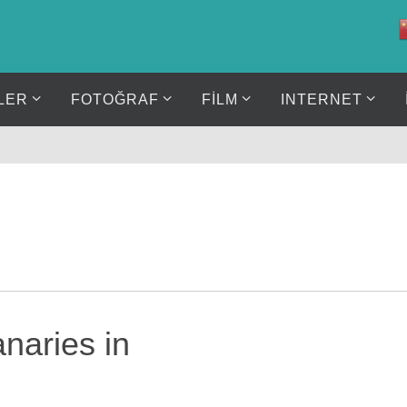
LER
FOTOĞRAF
FİLM
INTERNET
naries in