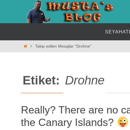
İçeriğe
geç
İçeriğe
SEYAHAT
geç
Home
Takip edilen Mesajlar "Drohne"
Etiket:
Drohne
Really? There are no ca
the Canary Islands?