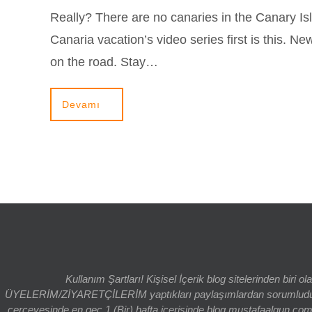
Really? There are no canaries in the Canary I
Canaria vacation’s video series first is this. Ne
on the road. Stay…
Devamı
Kullanım Şartları! Kişisel İçerik blog sitelerinden bi
ÜYELERİM/ZİYARETÇİLERİM yaptıkları paylaşımlardan sorumludur. bl
çerçevesinde en geç 1 (Bir) hafta içerisinde blog.mustafaalgun.com