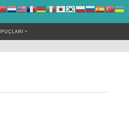
İPUÇLARI