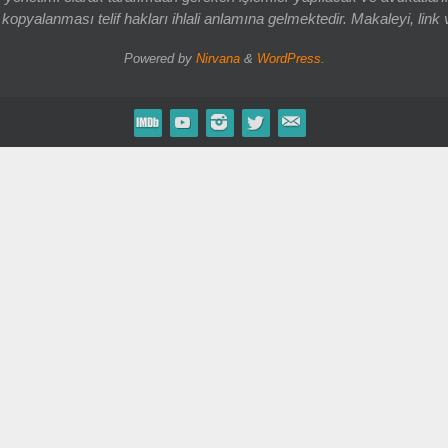
opyalanması telif hakları ihlali anlamına gelmektedir. Makaleyi, link 
Powered by
Nirvana
&
WordPress.