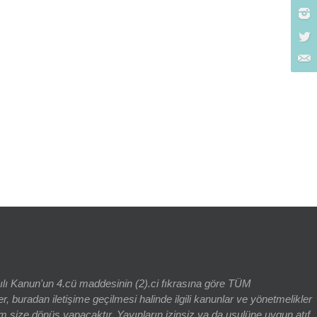
rch for:
yılı Kanun'un 4.cü maddesinin (2).ci fıkrasına göre TÜM
adan iletişime geçilmesi halinde ilgili kanunlar ve yönetmelikler
 size dönüş yapacaktır. Yayınların izinsiz ya da usulüne uygun atıf