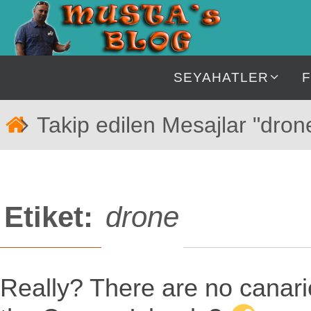
İçeriğe
geç
İçeriğe
SEYAHATLER
geç
Home
Takip edilen Mesajlar "dron
Etiket:
drone
Really? There are no canari