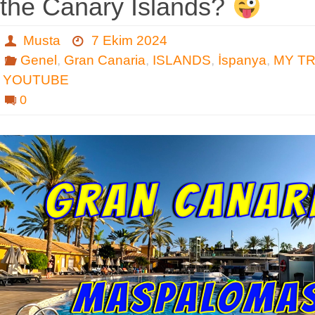
the Canary Islands?
Musta
7 Ekim 2024
Genel
,
Gran Canaria
,
ISLANDS
,
İspanya
,
MY T
YOUTUBE
0