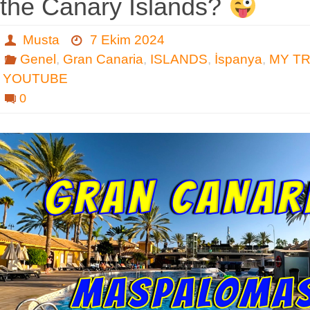
the Canary Islands?
Musta
7 Ekim 2024
Genel
,
Gran Canaria
,
ISLANDS
,
İspanya
,
MY T
YOUTUBE
0