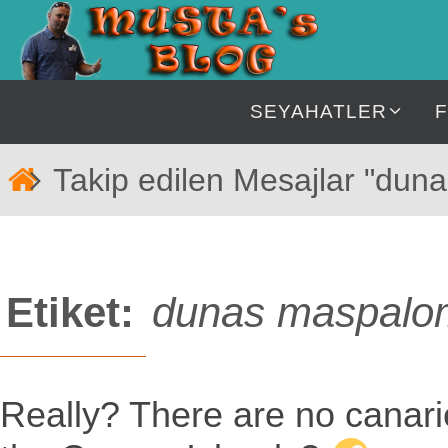
İçeriğe
geç
İçeriğe
SEYAHATLER
geç
Home
Takip edilen Mesajlar "dun
Etiket:
dunas maspalom
Really? There are no canari