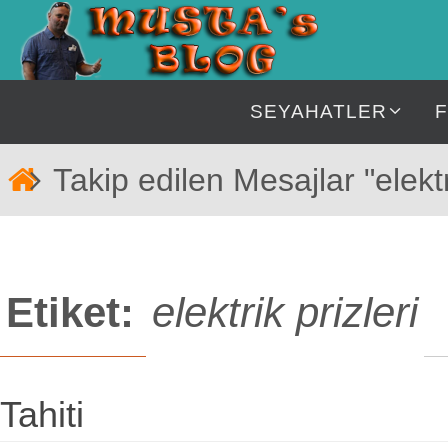
İçeriğe
geç
İçeriğe
SEYAHATLER
geç
Home
Takip edilen Mesajlar "elektri
Etiket:
elektrik prizleri
Tahiti