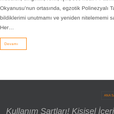
Okyanusu’nun ortasında, egzotik Polinezyalı Ta
bildiklerimi unutmamı ve yeniden nitelememi sa
Her…
Devamı
ANA S
Kullanım Şartları! Kişisel İçe