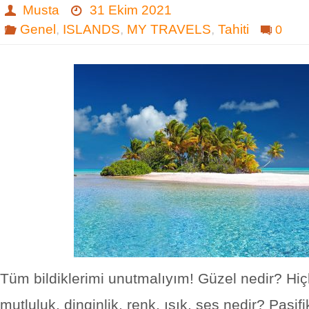
Musta
31 Ekim 2021
Genel
,
ISLANDS
,
MY TRAVELS
,
Tahiti
0
Tüm bildiklerimi unutmalıyım! Güzel nedir? Hiçli
mutluluk, dinginlik, renk, ışık, ses nedir? Pasifi