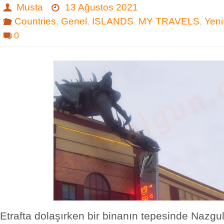
Musta
13 Ağustos 2021
Countries
,
Genel
,
ISLANDS
,
MY TRAVELS
,
Yeni
0
Etrafta dolaşırken bir binanın tepesinde Nazgul