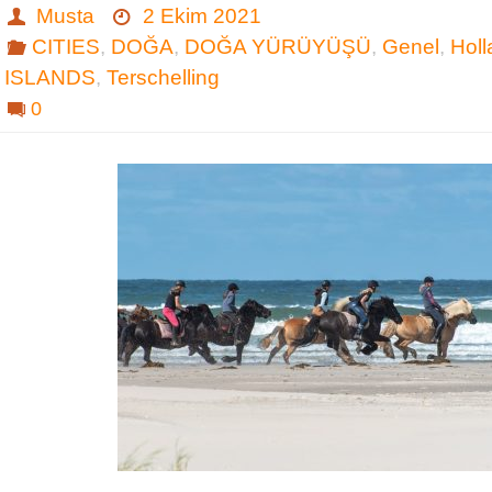
Musta
2 Ekim 2021
CITIES
,
DOĞA
,
DOĞA YÜRÜYÜŞÜ
,
Genel
,
Hol
ISLANDS
,
Terschelling
0