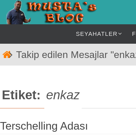
İçeriğe
geç
İçeriğe
SEYAHATLER
geç
Home
Takip edilen Mesajlar "enka
Etiket:
enkaz
Terschelling Adası