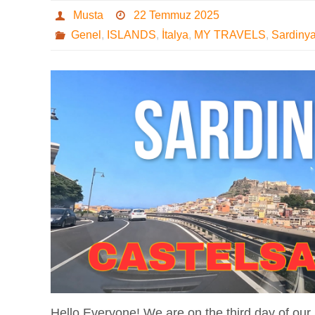
Musta
22 Temmuz 2025
Genel
,
ISLANDS
,
İtalya
,
MY TRAVELS
,
Sardiny
Hello Everyone! We are on the third day of our 