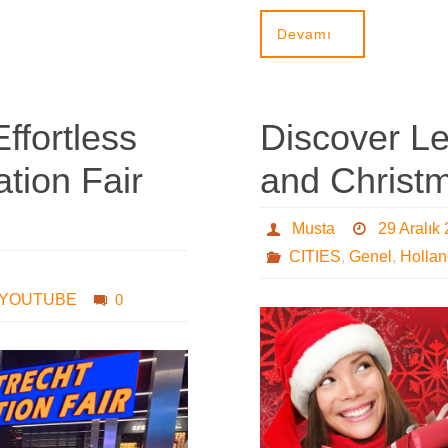
Devamı
ffortless
Discover L
tion Fair
and Christm
Musta
29 Aralık
CITIES
,
Genel
,
Holla
YOUTUBE
0