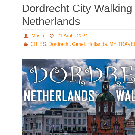
Dordrecht City Walking
Netherlands
Musta
21 Aralık 2024
CITIES
,
Dordrecht
,
Genel
,
Hollanda
,
MY TRAVE