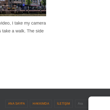
video, I take my camera
’s take a walk. The side
Sea
Ara
ANA SAYFA
HAKKIMDA
İLETİŞİM