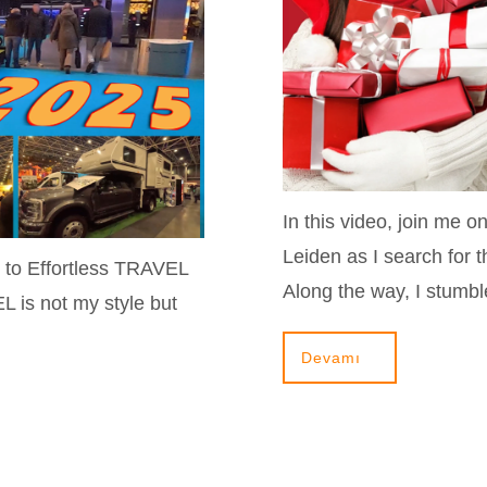
In this video, join me 
Leiden as I search for 
t to Effortless TRAVEL
Along the way, I stumb
L is not my style but
Devamı