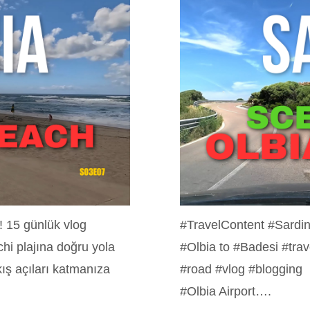
 15 günlük vlog
#TravelContent #Sardin
hi plajına doğru yola
#Olbia to #Badesi #trav
ış açıları katmanıza
#road #vlog #blogging L
#Olbia Airport….