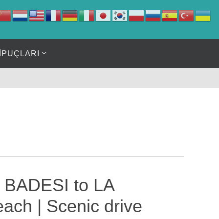
İPUÇLARI
 BADESI to LA
ch | Scenic drive