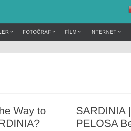
LER
FOTOĞRAF
FİLM
INTERNET
the Way to
SARDINIA |
ARDINIA?
PELOSA Bea