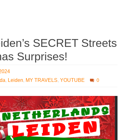
eiden’s SECRET Streets
as Surprises!
 2024
nda
,
Leiden
,
MY TRAVELS
,
YOUTUBE
0