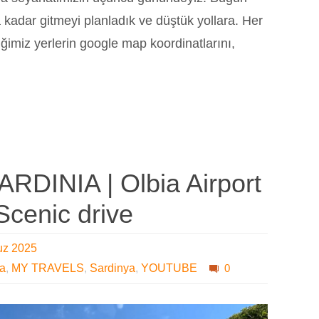
a kadar gitmeyi planladık ve düştük yollara. Her
ğimiz yerlerin google map koordinatlarını,
SARDINIA | Olbia Airport
Scenic drive
uz 2025
ya
,
MY TRAVELS
,
Sardinya
,
YOUTUBE
0