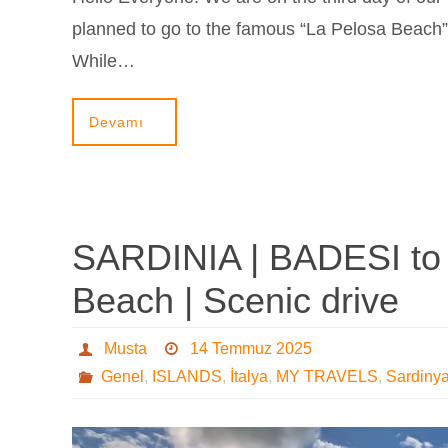
planned to go to the famous “La Pelosa Beach” 
While…
Devamı
SARDINIA | BADESI to
Beach | Scenic drive
Musta
14 Temmuz 2025
Genel
,
ISLANDS
,
İtalya
,
MY TRAVELS
,
Sardiny