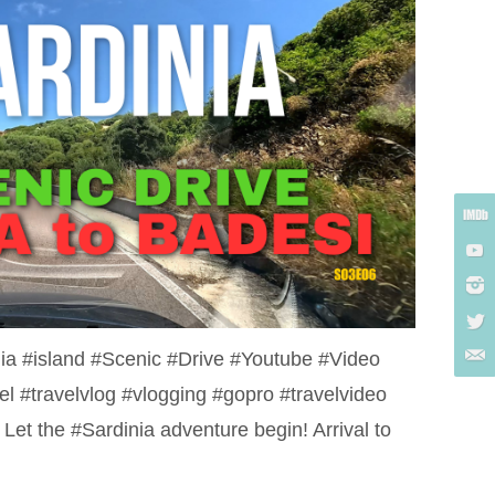
ia #island #Scenic #Drive #Youtube #Video
el #travelvlog #vlogging #gopro #travelvideo
et the #Sardinia adventure begin! Arrival to