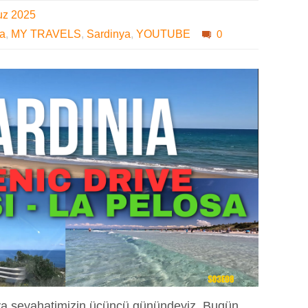
uz 2025
ya
,
MY TRAVELS
,
Sardinya
,
YOUTUBE
0
ya seyahatimizin üçüncü günündeyiz. Bugün