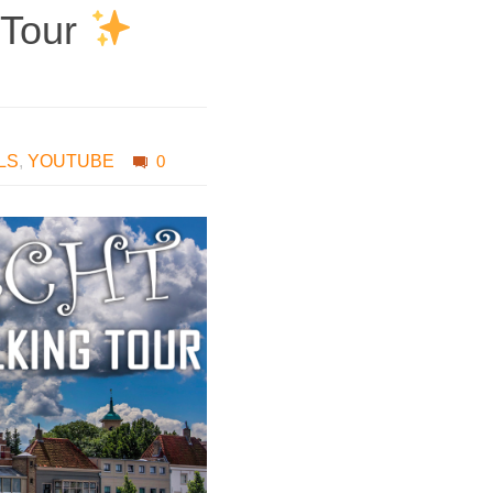
 Tour
LS
,
YOUTUBE
0