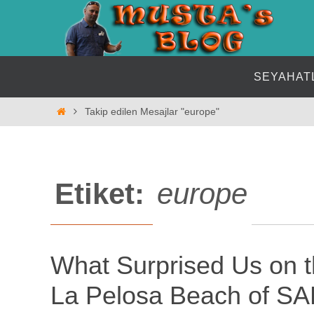
İçeriğe
geç
İçeriğe
SEYAHAT
geç
Home
Takip edilen Mesajlar "europe"
Etiket:
europe
What Surprised Us on 
La Pelosa Beach of S