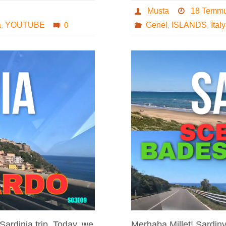
Musta
18 Temm
a
,
YOUTUBE
0
Genel
,
ISLANDS
,
İtal
Sardinia trip. Today, we
Merhaba Millet! Sardin