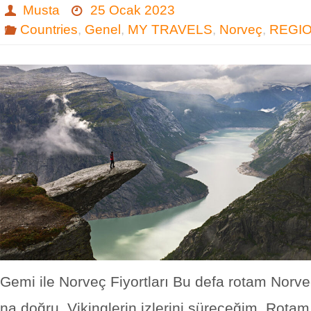
Musta
25 Ocak 2023
Countries
,
Genel
,
MY TRAVELS
,
Norveç
,
REGI
Gemi ile Norveç Fiyortları Bu defa rotam Norveç
na doğru. Vikinglerin izlerini süreceğim. Rot