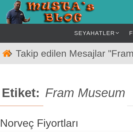
İçeriğe
geç
İçeriğe
SEYAHATLER
geç
Home
Takip edilen Mesajlar "Fr
Etiket:
Fram Museum
Norveç Fiyortları