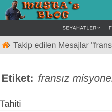
İçeriğe
geç
İçeriğe
SEYAHATLER
geç
Home
Takip edilen Mesajlar "frans
Etiket:
fransız misyone
Tahiti