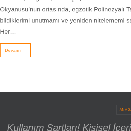
Okyanusu’nun ortasında, egzotik Polinezyalı Ta
bildiklerimi unutmamı ve yeniden nitelememi sa
Her…
Devamı
ANA S
Kullanım Şartları! Kişisel İçe