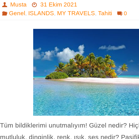
Musta
31 Ekim 2021
Genel
,
ISLANDS
,
MY TRAVELS
,
Tahiti
0
Tüm bildiklerimi unutmalıyım! Güzel nedir? Hiçli
mutluluk, dinginlik, renk, ışık, ses nedir? Pasifi